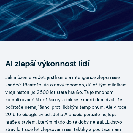
AI zlepší výkonnost lidí
Jak můžeme vědět, jestli umělá inteligence zlepší naše
kariéry? Přestože jde o nový fenomén, důležitým milníkem
v její historii je 2 500 let stará hra Go. Ta je mnohem
komplikovanější než šachy, a tak se experti domnívali, že
počítače nemají šanci proti lidským šampionům. Ale v roce
2016 to Google zvládl. Jeho AlphaGo porazilo nejlepší
hráče a stylem, kterým nikdo do té doby nehrál. „Lidstvo
strávilo tisíce let zlepšování naší taktiky a počítače nám