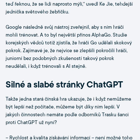
teď řeknou, že se lidi naprosto mýlí,“ uvedl Ke Jie, tehdejší
jednička světového žebříčku.
Google následně svůj nástroj zveřejnil, aby s ním hráči
mohli trénovat. A to byl největší přínos AlphaGo. Studie
korejských vědců totiž zjistila, že hráči Go udělali skokový
pokrok. Zajímavé je, že nejvíce se zlepšili pokročilí hráči,
juniorní bez podobných zkušeností takový pokrok
neudělali, i když trénovali s AI stejně.
Silné a slabé stránky ChatGPT
Takže jedna stará čínská hra ukazuje, že i když nemůžeme
být lepší než počítače, můžeme být díky nim lepší. V
jakých činnostech nemáte podle odborníků Trasku šanci
proti ChatGPT už nyní?
– Rychlost a kvalita získávání informací – není možné toho