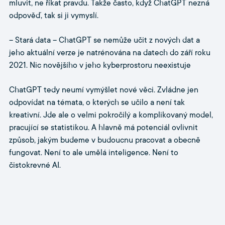
mluvit, ne říkat pravdu. Takže často, když ChatGPT nezná
odpověď, tak si ji vymyslí.
– Stará data – ChatGPT se nemůže učit z nových dat a
jeho aktuální verze je natrénována na datech do září roku
2021. Nic novějšího v jeho kyberprostoru neexistuje
ChatGPT tedy neumí vymýšlet nové věci. Zvládne jen
odpovídat na témata, o kterých se učilo a není tak
kreativní. Jde ale o velmi pokročilý a komplikovaný model,
pracující se statistikou. A hlavně má potenciál ovlivnit
způsob, jakým budeme v budoucnu pracovat a obecně
fungovat. Není to ale umělá inteligence. Není to
čistokrevné AI.