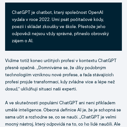
ChatGPT je chatbot, který společnost OpenAI
vydala v roce 2022. Umí psát počítačové kódy,
poezii i skládat zkoušky ve škole. Přestože jeho
odpovědi nejsou vždy správné, přineslo obrovský
zájem o AI.
Vidíme totiž konec určitých profesí v kontextu ChatGPT
přesně opačně. „Domníváme se, že díky podobným
technologiím vzniknou nové profese, a řada stávajících
profesí projde transformací, kdy zvládne více a lépe než
dosud,“ uklidňují situaci naši experti.
A ve skutečnosti populární ChatGPT ani není příkladem
umělé inteligence. Obecná definice AI je, že je schopná se
sama učit a rozhodne se, co se naučí. „ChatGPT je velmi
mocný nástroj, který odpovídá na to, co ho lidé naučili. Ale