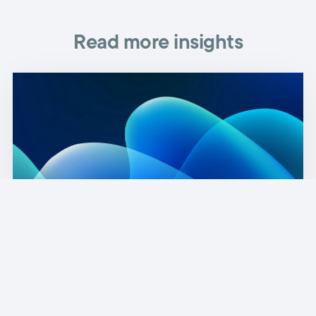
Read more insights
2026: Tech a byznys priority lídrů napříč
obory